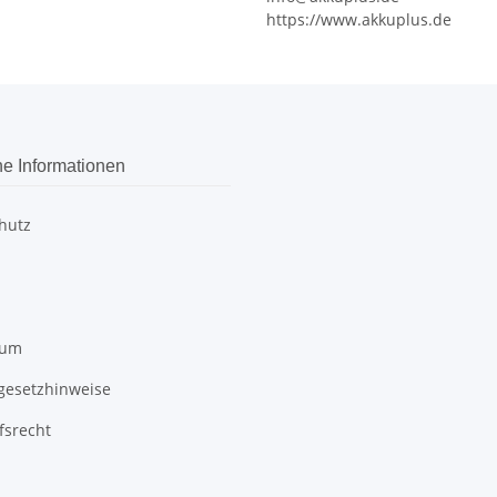
https://www.akkuplus.de
he Informationen
hutz
sum
egesetzhinweise
fsrecht