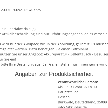
: 20091, 20092, 180407225
s ein Spezialwerkzeug)
er Artikelbeschreibung sind nur Erfahrungsangaben, da es versch
wird nur der Akkupack, wie in der Abbildung, geliefert. Es müsse
umgelötet werden. Dazu benötigen Sie einen Lötkolben!
 nutzen Sie unser Angebot:
Akkureparatur - Zellentausch
- Dazu se
r Sie ein!
e bitte Ihre Bestellung aus. Bei Fragen stehen wir Ihnen gerne vor
Angaben zur Produktsicherheit
verantwortliche Person:
AkkuPlus GmbH & Co. KG
Hauptstr. 22
Hessen
Burgwald, Deutschland, 35099
info@akkuplus.de