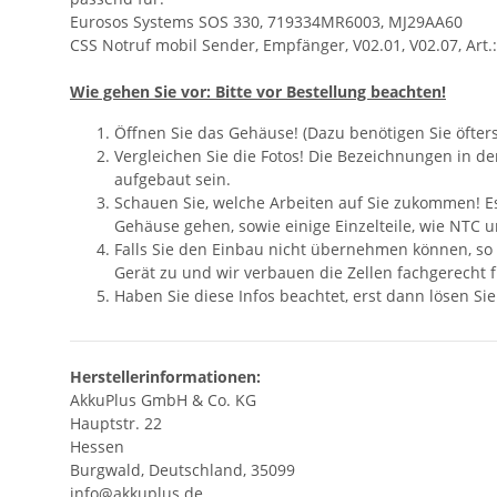
Eurosos Systems SOS 330, 719334MR6003, MJ29AA60
CSS Notruf mobil Sender, Empfänger, V02.01, V02.07, Art.
Wie gehen Sie vor: Bitte vor Bestellung beachten!
Öffnen Sie das Gehäuse! (Dazu benötigen Sie öfter
Vergleichen Sie die Fotos! Die Bezeichnungen in d
aufgebaut sein.
Schauen Sie, welche Arbeiten auf Sie zukommen! Es 
Gehäuse gehen, sowie einige Einzelteile, wie NTC 
Falls Sie den Einbau nicht übernehmen können, so
Gerät zu und wir verbauen die Zellen fachgerecht fü
Haben Sie diese Infos beachtet, erst dann lösen Si
Herstellerinformationen:
AkkuPlus GmbH & Co. KG
Hauptstr. 22
Hessen
Burgwald, Deutschland, 35099
info@akkuplus.de