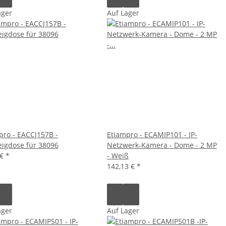
ager
Auf Lager
pro - EACCJ157B -
Etiampro - ECAMIP101 - IP-
igdose für 38096
Netzwerk-Kamera - Dome - 2 MP
 €
*
- Weiß
142,13 €
*
ager
Auf Lager