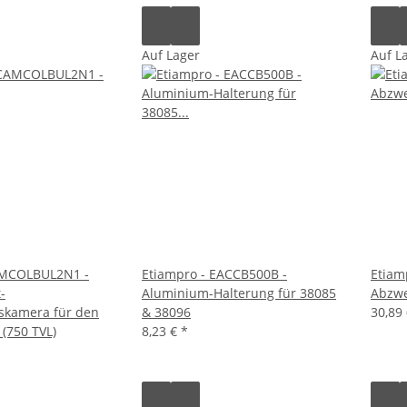
Auf Lager
Auf L
AMCOLBUL2N1 -
Etiampro - EACCB500B -
Etiam
-
Aluminium-Halterung für 38085
Abzwe
kamera für den
& 38096
30,89
(750 TVL)
8,23 €
*