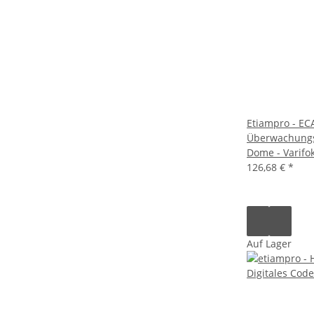
Etiampro - EC
Überwachungs
Dome - Varifok
126,68 €
*
Auf Lager