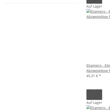
Auf Lager
Etiampro - EA
Abzweigdose 
45,31 €
*
Auf Lager