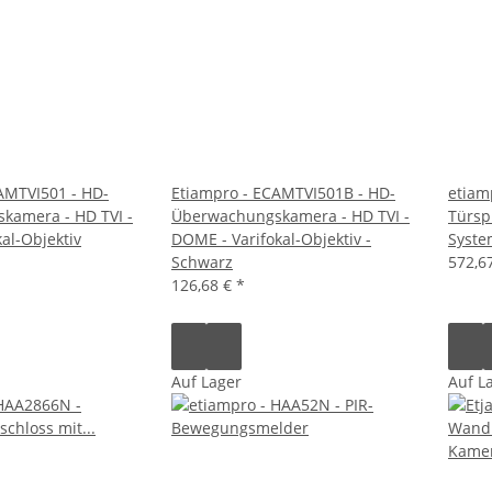
AMTVI501 - HD-
Etiampro - ECAMTVI501B - HD-
etiam
kamera - HD TVI -
Überwachungskamera - HD TVI -
Türsp
al-Objektiv
DOME - Varifokal-Objektiv -
Syste
Schwarz
572,6
126,68 €
*
Auf Lager
Auf L