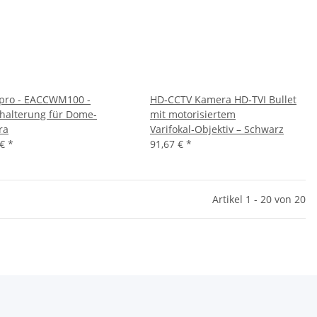
pro - EACCWM100 -
HD‑CCTV Kamera HD‑TVI Bullet
alterung für Dome-
mit motorisiertem
ra
Varifokal‑Objektiv – Schwarz
 €
*
91,67 €
*
Artikel 1 - 20 von 20