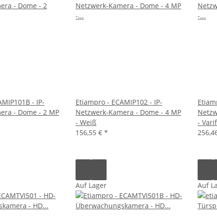
AMIP101B - IP-
Etiampro - ECAMIP102 - IP-
Etiam
era - Dome - 2 MP
Netzwerk-Kamera - Dome - 4 MP
Netzw
- Weiß
- Vari
156,55 €
*
256,4
Auf Lager
Auf L