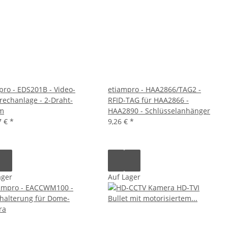
pro - EDS201B - Video-
etiampro - HAA2866/TAG2 -
rechanlage - 2-Draht-
RFID-TAG für HAA2866 -
m
HAA2890 - Schlüsselanhänger
7 €
*
9,26 €
*
ager
Auf Lager