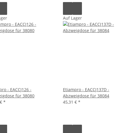
ager
Auf Lager
pro - EACCJ126 -
Etiampro - EACCJ137D -
igdose für 38080
Abzweigdose für 38084
 €
*
45,31 €
*