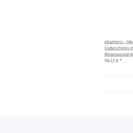
etiampro - HA
Codeschloss mi
Relaisausgäng
94,22 €
*