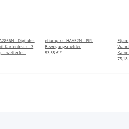
A2866N - Digitales
etiampro - HAA52N - PIR-
Etjam
t Kartenleser - 3
Bewegungsmelder
Wandh
e - wetterfest
53,55 €
*
Kame
75,18