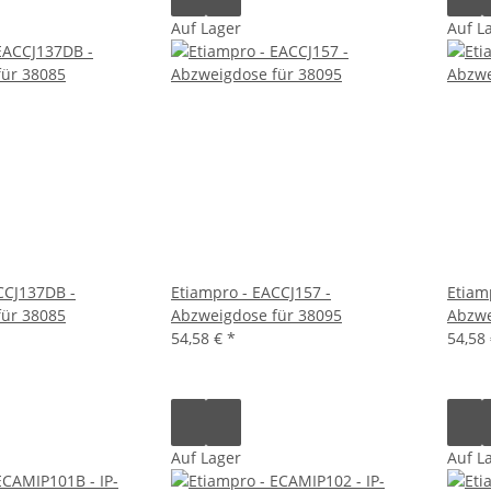
Auf Lager
Auf L
CCJ137DB -
Etiampro - EACCJ157 -
Etiam
für 38085
Abzweigdose für 38095
Abzwe
54,58 €
*
54,58
Auf Lager
Auf L