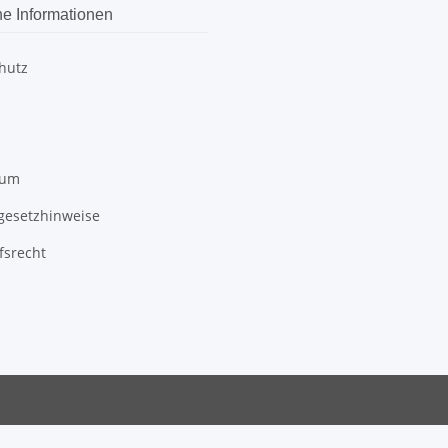
he Informationen
hutz
sum
egesetzhinweise
fsrecht